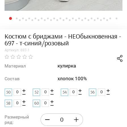
Костюм с бриджами - НЕОбыкновенная -
697 - т-синий/розовый
Артикул:
697-1
кулирка
Материал
хлопок 100%
Состав
+
+
+
+
50
52
54
56
−
−
−
−
+
+
58
60
−
−
Размерный
ряд: