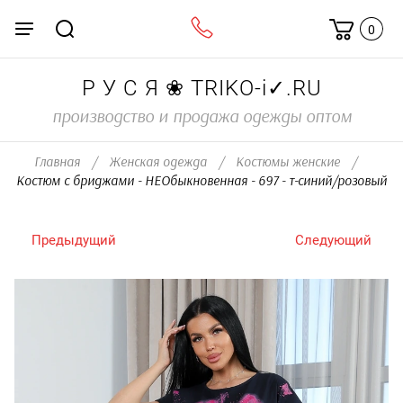
0
Р У С Я ❀ TRIKO-i✓.RU
производство и продажа одежды оптом
Главная
/
Женская одежда
/
Костюмы женские
/
Костюм с бриджами - НЕОбыкновенная - 697 - т-синий/розовый
Предыдущий
Следующий